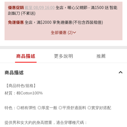
優惠促銷
截至 08/09 16:00
全店，暖心父親節 - 滿1500 送 智能
刮鬍刀 (不累送)
免運優惠
全店，滿$2000 享免運優惠(不包含西裝租借)
全部優惠 (2)
商品描述
更多說明
推薦
商品描述
/
【商品特色
規格】
Cotton100%
材質：棉
特色：
◎稍有
彈性
◎
厚度一般
◎
平滑舒適面料
◎
實穿好搭配
提供男和女大約的身高體重，適合穿哪種尺碼：