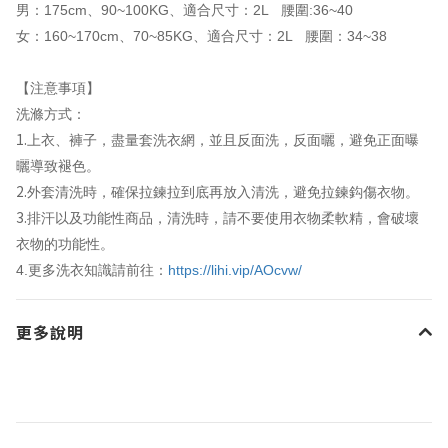
175cm
90~100KG
2L
:36~40
男：
、
、適合尺寸：
腰圍
160~170cm
70~85KG
2L
34~38
女：
、
、適合尺寸：
腰圍：
【注意事項】
洗滌方式：
1.
上衣、褲子，盡量套洗衣網，並且反面洗，反面曬，避免正面曝
曬導致褪色。
2.
外套清洗時，確保拉鍊拉到底再放入清洗，避免拉鍊鈎傷衣物。
3.
排汗以及功能性商品，清洗時，請不要使用衣物柔軟精，會破壞
衣物的功能性。
4.
https://lihi.vip/AOcvw/
更多洗衣知識請前往：
更多說明