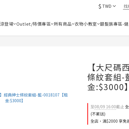
$
TWD
涼登場
Outlet/特價專區
所有商品
衣物小教室
銀髮族專區-
【大尺碼
條紋套組-藍
金:$3000
至
08/09 16:00
截止
全
(不累送)
全店，滿$2000 享