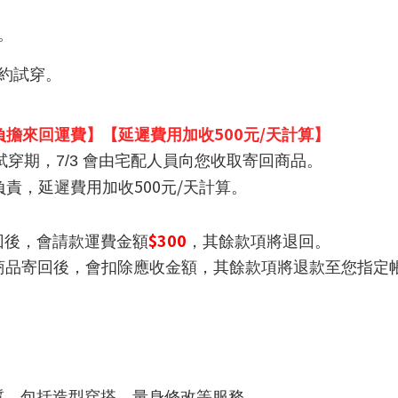
。
約試穿。
500
/
負擔來回運費】【延遲費用加收
元
天計算】
試穿期，
7/3
會由宅配人員向您收取寄回商品。
500
/
負責，延遲費用加收
元
天計算。
$300
回後，會請款運費金額
，其餘款項將退回。
商品寄回後，會扣除應收金額，其餘款項將退款至您指定
質，包括造型穿搭、量身修改等服務。