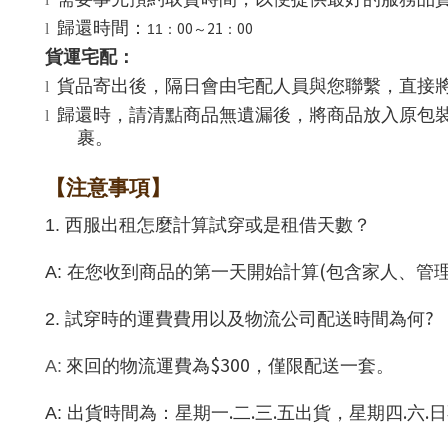
歸還時間：
00
21
00
l
11
：
～
：
貨運宅配：
貨品寄出後，隔日會由宅配人員與您聯繫，直接
l
歸還時，
請清點商品無遺漏後，將商品放入原包
l
裹。
【注意事項】
1.
西服出租怎麼計算試穿或是租借天數？
(
A:
在您收到商品的第一天開始計算
包含家人、管
?
2.
試穿時的運費費用以及物流公司配送時間為何
$300
A:
來回的物流運費為
，僅限配送一套。
.
.
.
.
.
A:
出貨時間為：星期一
二
三
五出貨，星期四
六
日