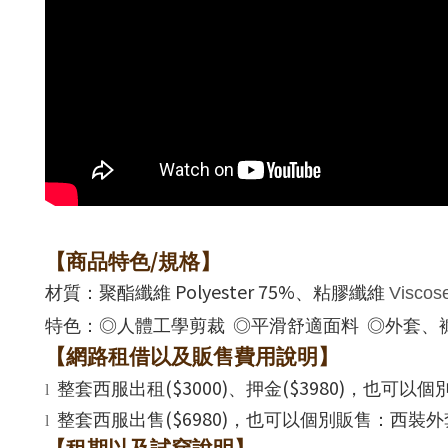
/
【商品特色
規格】
Polyester 75%
材質：聚酯纖維
、粘膠纖維
Viscos
特色：
◎
人體工學剪裁
◎
平滑舒適面料
◎
外套、
【網路租借以及販售費用說明】
($3000)
($3980)
整套西服出租
、押金
，也可以個
l
($6980)
整套西服出售
，也可以個別販售：西裝外
l