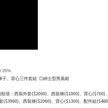
e 25%
褲子、背心三件套組
◎
紳士型男風範
($2000)
($1000)
($700)
別租借：西裝外套
、西裝褲
、背心
($3980)
($2000)
($1300)
($480
套
、西裝褲
、背心
、配件組