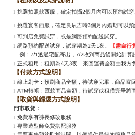
【租期以及試穿說明】
2
挑選拍照款西服，確定拍攝
個月內可以預約試穿
l
3
挑選宴客西服，確定良辰吉時
個月內婚期可以預
l
可到店免費試穿，或是網路預約配送試穿。
l
2
1
網路預約配送試穿，試穿期為
天
夜。
【需自行
l
例：
7/1
透過宅配寄出，
7/2
收到商品後開始計算
4
3
正式租用：租期為
天
夜。來回運費全額由我方
l
【付款方式說明】
線
上刷卡：
預刷商品全額，待試穿完畢，商品寄
l
ATM
轉帳：匯款商品全額，待試穿或租借完畢將
l
【取貨與歸還方式說明】
門市取貨：
免費享有褲長修改服務
l
專業造型師免費搭配服務
l
需要事先預約取貨時間，以便提供最好的服務品
l