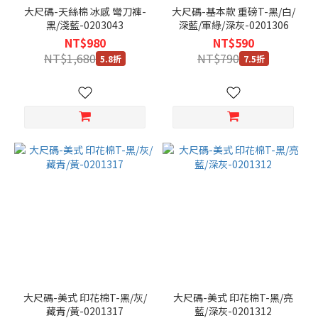
別
大尺碼-天絲棉 冰感 彎刀褲-
大尺碼-基本款 重磅T-黑/白/
黑/淺藍-0203043
深藍/軍綠/深灰-0201306
男生
NT$980
NT$590
(203)
NT$1,680
NT$790
5.8折
7.5折
尺
寸
2L
(158)
3L
(158)
4L
(150)
5L
(50)
6L
大尺碼-美式 印花棉T-黑/灰/
大尺碼-美式 印花棉T-黑/亮
(34)
藏青/黃-0201317
藍/深灰-0201312