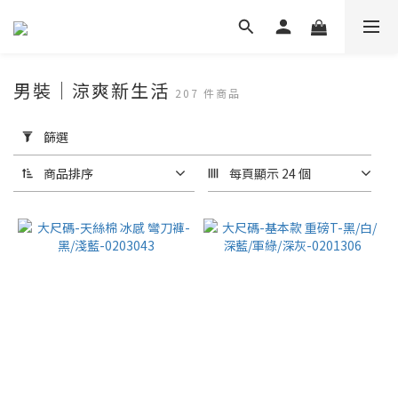
男裝｜涼爽新生活
207 件商品
套
用
篩選
篩
選
商品排序
每頁顯示 24 個
(0/20)
價格
(NT$)
~
性