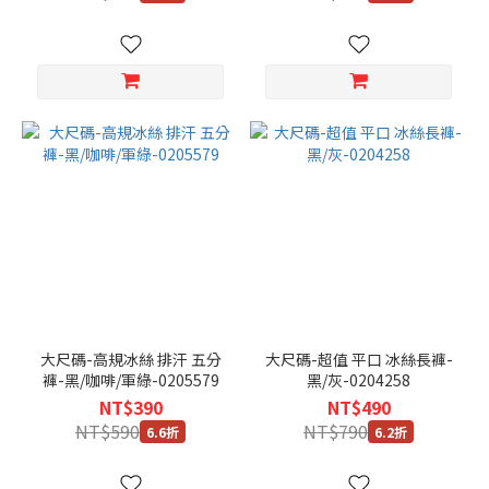
大尺碼-高規冰絲 排汗 五分
大尺碼-超值 平口 冰絲長褲-
褲-黑/咖啡/軍綠-0205579
黑/灰-0204258
NT$390
NT$490
NT$590
NT$790
6.6折
6.2折