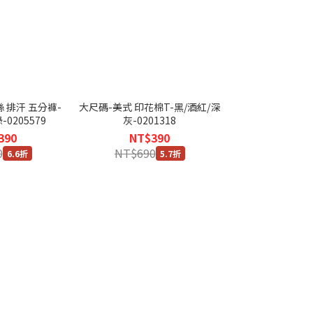
 排汗 五分褲-
大尺碼-美式 印花棉T-黑/酒紅/深
0205579
灰-0201318
390
NT$390
0
NT$690
6.6折
5.7折