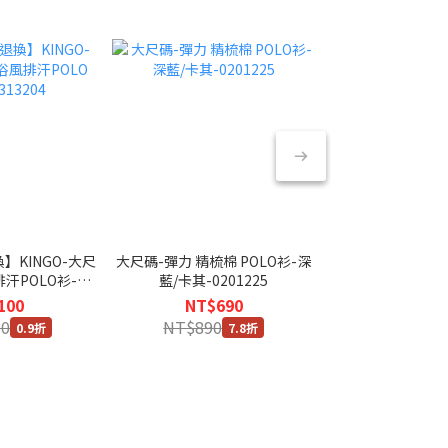
】KINGO-大尺
大尺碼-彈力 精梳棉 POLO衫-深
KINGO-大尺碼-
大尺碼-高規冰絲
排汗POLO衫-軍
藍/卡其-0201225
POLO衫-深卡其
卡其/深灰-
3204
100
NT$690
NT$4
NT
80
NT$890
NT$980
0.9折
7.8折
NT$6