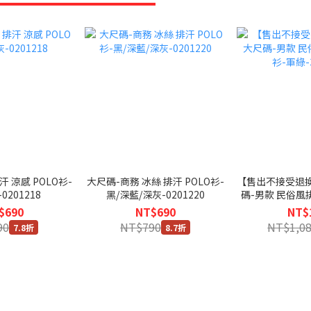
 涼感 POLO衫-
大尺碼-商務 冰絲 排汗 POLO衫-
【售出不接受退換
0201218
黑/深藍/深灰-0201220
碼-男款 民俗風
綠-31
$690
NT$690
NT$
90
NT$790
NT$1,0
7.8折
8.7折