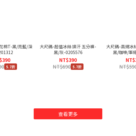
花棉T-黑/亮藍/深
大尺碼-超值冰絲 排汗 五分褲-
大尺碼-高規冰絲
201312
黑/灰-0205576
黑/咖啡/軍綠-
$390
NT$390
NT$
90
NT$690
NT$59
5.7折
5.7折
查看更多