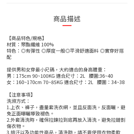
商品描述
【商品特色
/
規格】
材質：聚酯纖維 100%
特色：◎有彈性
◎厚度一般◎平滑舒適面料
◎實穿好搭
配
提供男和女穿最小尺碼，大約適合的身高體重：
男：
175cm 90~100KG
適合尺寸：
2L
腰圍
:36~40
女：
160~170cm 70~85KG
適合尺寸：
2L
腰圍：
34~38
【注意事項】
洗滌方式：
1.
上衣、褲子，盡量套洗衣網，並且反面洗，反面曬，避
免正面曝曬導致褪色。
2.
外套清洗時，確保拉鍊拉到底再放入清洗，避免拉鏈割
傷衣物。
3.
排汗以及功能性商品，清洗時，請不要使用衣物柔軟