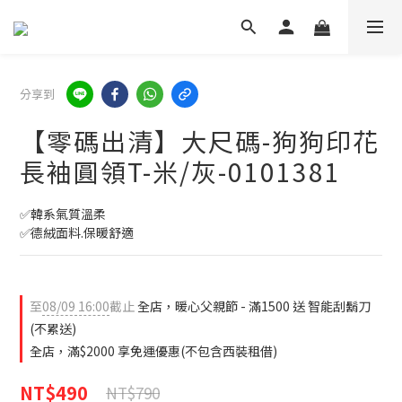
分享到
【零碼出清】大尺碼-狗狗印花
長袖圓領T-米/灰-0101381
✅韓系氣質溫柔
✅德絨面料.保暖舒適
至
08/09 16:00
截止
全店，暖心父親節 - 滿1500 送 智能刮鬍刀
(不累送)
全店，滿$2000 享免運優惠(不包含西裝租借)
NT$490
NT$790