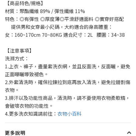
【商品特色
/
規格】
材質：
聚酯纖維 89% / 彈性纖維 11%
特色：◎有彈性
◎厚度薄◎平滑舒適面料
◎實穿好搭配
提供男和女穿最小尺碼，大約適合的身高體重：
女：
160~170cm 70~80KG
適合尺寸：
2L
腰圍：
34~38
【注意事項】
洗滌方式：
1.
上衣、褲子，盡量套洗衣網，並且反面洗，反面曬，避免
正面曝曬導致褪色。
2.
外套清洗時，確保拉鍊拉到底再放入清洗，避免拉鏈割傷
衣物。
3.
排汗以及功能性商品，清洗時，請不要使用衣物柔軟精，
會破壞衣物的功能性。
4.
更多洗衣知識請前往：
衣物小百科
更多說明