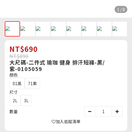
1 / 8
NT$690
NT$890
大尺碼-二件式 瑜珈 健身 排汗短褲-黑/
紫-0105059
顏色
01黑
71紫
尺寸
2L
3L
數量
加入追蹤清單