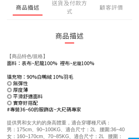
送貨及付款方
商品描述
顧客評價
式
商品描述
【商品特色
/
規格】
面料：表布~尼龍100% 裡布~
100%
尼龍
填充物：90%白鴨絨 10%羽毛
◎ 無彈性
◎ 厚度薄
◎ 平滑舒適面料
◎ 實穿好搭配
#專營36~60的服飾店~大尺碼專家
提供男和女大約的身高體重，適合穿哪種尺碼：
男：
175cm
、
90~100KG
、適合尺寸：
2L
腰圍
:36~40
女：
160~170cm
、
70~85KG
、適合尺寸：
2L
腰圍：