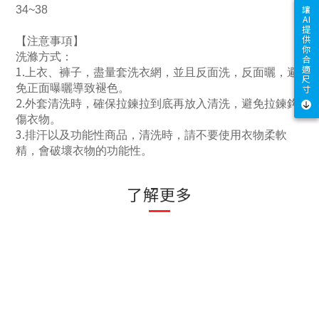
讓
34~38
AI
提
供
【注意事項】
你
洗滌方式：
合
適
1.
上衣、褲子，盡量套洗衣網，並且反面洗，反面曬，避
尺
免正面曝曬導致褪色。
寸
2.
外套清洗時，確保拉鍊拉到底再放入清洗，避免拉鍊鈎
傷衣物。
3.
排汗以及功能性商品，清洗時，請不要使用衣物柔軟
精，會破壞衣物的功能性。
了解更多