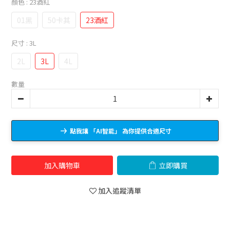
顏色
: 23酒紅
01黑
50卡其
23酒紅
尺寸
: 3L
2L
3L
4L
數量
點我讓 「AI智能」 為你提供合適尺寸
加入購物車
立即購買
加入追蹤清單