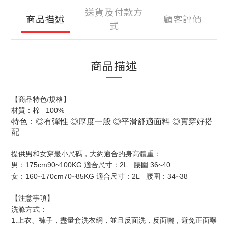
送貨及付款方
商品描述
顧客評價
式
商品描述
/
【商品特色
規格】
100%
材質：棉
特色：
◎有
彈性
◎
厚度一般
◎
平滑舒適面料
◎
實穿好搭
配
提供男和女穿最小尺碼，大約適合的身高體重：
175cm90~100KG
2L
:36~40
男：
適合尺寸：
腰圍
160~170cm70~85KG
2L
34~38
女：
適合尺寸：
腰圍：
【注意事項】
洗滌方式：
1.
上衣、褲子，盡量套洗衣網，並且反面洗，反面曬，避免正面曝