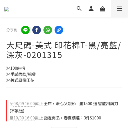
分享到
大尺碼-美式 印花棉T-黑/亮藍/
深灰-0201315
✂️100純棉
✂️手感柔軟/親膚
✂️美式風格印花
至
08/09 16:00
截止
全店，暖心父親節 - 滿1500 送 智能刮鬍刀
(不累送)
至
10/30 16:00
截止
指定商品，春夏精選：3件$1000