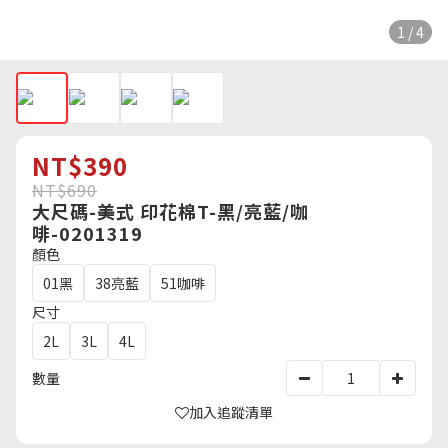
1 / 4
NT$390
NT$690
大尺碼-美式 印花棉T-黑/亮藍/咖
啡-0201319
顏色
01黑
38亮藍
51咖啡
尺寸
2L
3L
4L
數量
加入追蹤清單