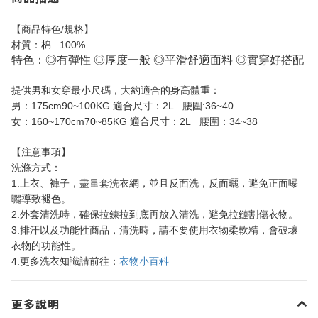
/
【商品特色
規格】
100%
材質：棉
特色：
◎有
彈性
◎
厚度一般
◎
平滑舒適面料
◎
實穿好搭配
提供男和女穿最小尺碼，大約適合的身高體重：
175cm90~100KG
2L
:36~40
男：
適合尺寸：
腰圍
160~170cm70~85KG
2L
34~38
女：
適合尺寸：
腰圍：
【注意事項】
洗滌方式：
1.
上衣、褲子，盡量套洗衣網，並且反面洗，反面曬，避免正面曝
曬導致褪色。
2.
外套清洗時，確保拉鍊拉到底再放入清洗，避免拉鏈割傷衣物。
3.
排汗以及功能性商品，清洗時，請不要使用衣物柔軟精，會破壞
衣物的功能性。
4.
更多洗衣知識請前往：
衣物小百科
更多說明