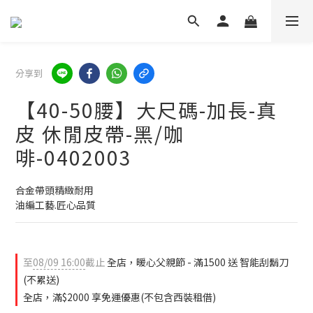
分享到
【40-50腰】大尺碼-加長-真
皮 休閒皮帶-黑/咖
啡-0402003
合金帶頭精緻耐用
油編工藝.匠心品質
至
08/09 16:00
截止
全店，暖心父親節 - 滿1500 送 智能刮鬍刀
(不累送)
全店，滿$2000 享免運優惠(不包含西裝租借)