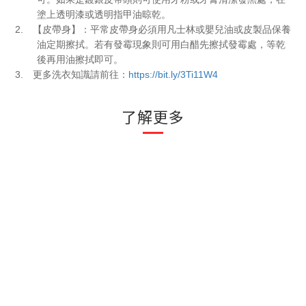
塗上透明漆或透明指甲油晾乾。
2.
【皮帶身】：平常皮帶身必須用凡士林或嬰兒油或皮製品保養
油定期擦拭。若有發霉現象則可用白醋先擦拭發霉處，等乾
後再用油擦拭即可。
3.
https://bit.ly/3Ti11W4
更多洗衣知識請前往：
了解更多