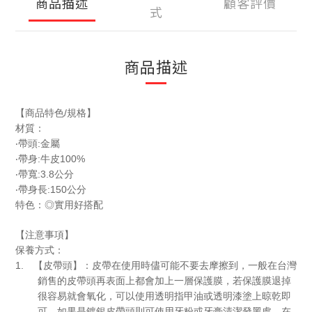
商品描述
顧客評價
式
商品描述
/
【商品特色
規格】
材質：
:
‧帶頭
金屬
:
100%
‧帶身
牛皮
:3.8
‧帶寬
公分
:150公分
‧帶身長
特色：
◎
實用好搭配
【注意事項】
保養方式：
1.
【皮帶頭】：皮帶在使用時儘可能不要去摩擦到，一般在台灣
銷售的皮帶頭再表面上都會加上一層保護膜，若保護膜退掉
很容易就會氧化，可以使用透明指甲油或透明漆塗上晾乾即
可。如果是鍍銀皮帶頭則可使用牙粉或牙膏清潔發黑處，在