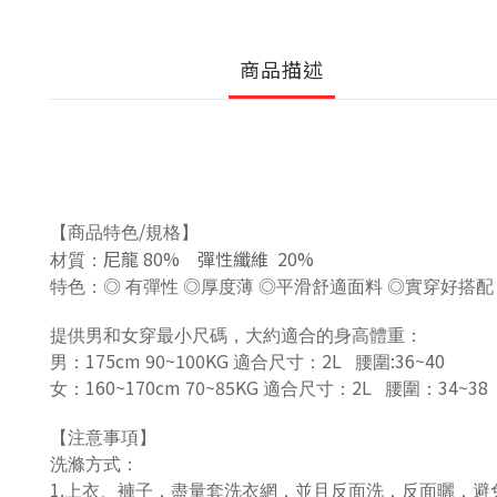
商品描述
/
【商品特色
規格】
尼龍 80% 彈性纖維 20%
材質：
特色：
◎
有彈性
◎
厚度薄
◎
平滑舒適面料
◎
實穿好搭
提供男和女穿最小尺碼，大約適合的身高體重：
175cm 90~100KG
2L
:36~40
男：
適合尺寸：
腰圍
160~170cm 70~85KG
2L
34~38
女：
適合尺寸：
腰圍：
【注意事項】
洗滌方式：
1.
上衣、褲子，盡量套洗衣網，並且反面洗，反面曬，避