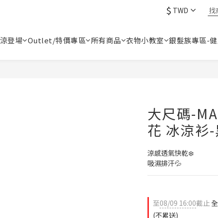
$
TWD
涼登場
Outlet/特價專區
所有商品
衣物小教室
銀髮族專區-
大尺碼-MA
花 冰涼衫-
涼感透氣快乾❄️
吸濕排汗💦
至
08/09 16:00
截止
全
(不累送)