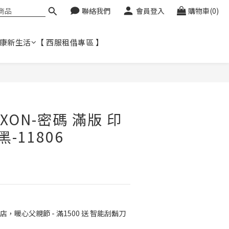
聯絡我們
會員登入
購物車(0)
健康新生活
【 西服租借專區 】
立即購買
XON-密碼 滿版 印
黑-11806
店，暖心父親節 - 滿1500 送 智能刮鬍刀