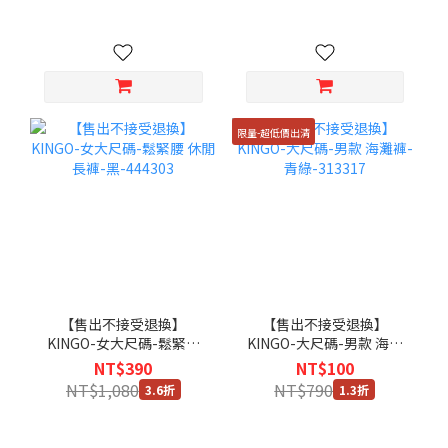
限量-超低價出清
【售出不接受退換】
【售出不接受退換】
KINGO-女大尺碼-鬆緊腰
KINGO-大尺碼-男款 海灘
休閒長褲-黑-444303
褲-青綠-313317
NT$390
NT$100
NT$1,080
NT$790
3.6折
1.3折