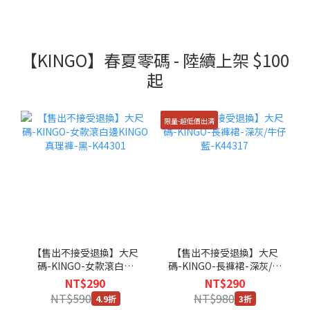
【KINGO】春夏零碼 - 陸續上架 $100
起
限量-超低價出清
【售出不接受退換】大尺
【售出不接受退換】大尺
碼-KINGO-女款滾白邊
碼-KINGO-長褲裙-深灰/牛
KINGO真理褲-黑-K44301
仔藍-K44317
NT$290
NT$290
NT$590
NT$980
4.9折
3折