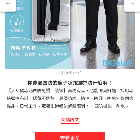
2026-07-24
你穿過四防的褲子嗎?四防?防什麼啊！
【大尺碼冰絲四防免燙西裝褲】商務有型，也能清爽舒適！採用冰
絲彈性布料，透氣不悶熱，具備防水、防油、防汙、防紫外線四大
機能，日常工作、聚餐出遊都能輕鬆應對。✅ 四防機能：防水、防
油、防汙、防紫外線 ✅ 透氣舒爽、彈性十足，久坐也自在 ✅ 免燙好
閱讀內文
整理，保持俐落有型 ✅ 品牌西裝褲工法，附褲耳可繫腰帶 ✅ 大尺碼
友善版型，最高約140KG可穿一件兼具商務質感與休閒舒適的機能
查看更多
西裝褲，讓大尺碼男士夏天也能穿得清爽、俐落又有型！👍