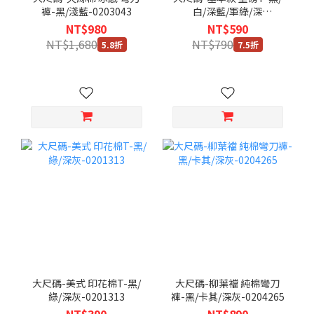
褲-黑/淺藍-0203043
白/深藍/軍綠/深
灰-0201306
NT$980
NT$590
NT$1,680
NT$790
5.8折
7.5折
大尺碼-美式 印花棉T-黑/
大尺碼-柳葉襠 純棉彎刀
綠/深灰-0201313
褲-黑/卡其/深灰-0204265
NT$390
NT$890