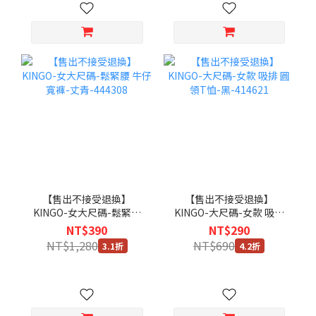
【售出不接受退換】
【售出不接受退換】
KINGO-女大尺碼-鬆緊腰
KINGO-大尺碼-女款 吸排
牛仔寬褲-丈青-444308
圓領T恤-黑-414621
NT$390
NT$290
NT$1,280
NT$690
3.1折
4.2折