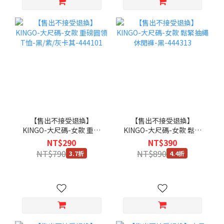
【售出不接受退換】
【售出不接受退換】
KINGO-大尺碼-女款 重磅
KINGO-大尺碼-女款 鬆緊
圓領T恤-黑/紫/灰卡
抽繩 休閒褲-黑-444313
NT$290
NT$390
其-444101
NT$790
NT$890
3.7折
4.4折