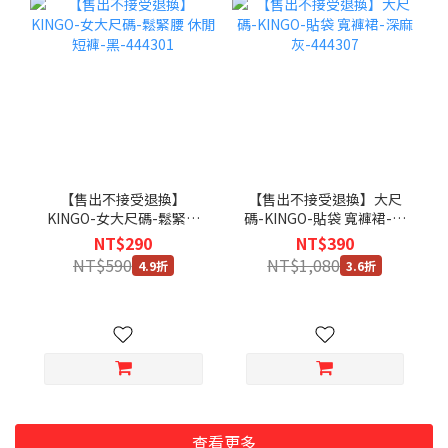
【售出不接受退換】
【售出不接受退換】大尺
KINGO-女大尺碼-鬆緊腰
碼-KINGO-貼袋 寬褲裙-深
休閒短褲-黑-444301
麻灰-444307
NT$290
NT$390
NT$590
NT$1,080
4.9折
3.6折
查看更多