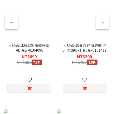
大尺碼-冰絲鬆緊褲頭寬褲-
大尺碼-高彈力 連帽 速乾 健
黑/深灰-0104096
身 瑜珈服-卡其/黑-0101417
NT$690
NT$590
NT$890
NT$790
7.8折
7.5折