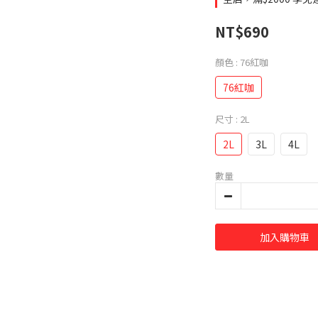
NT$690
顏色
: 76紅咖
76紅咖
尺寸
: 2L
2L
3L
4L
數量
加入購物車