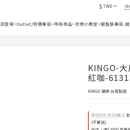
$
TWD
涼登場
Outlet/特價專區
所有商品
衣物小教室
銀髮族專區-
KINGO-
紅咖-6131
KINGO 潮牌 台灣製造
至
08/09 16:00
截止
全
(不累送)
全店，滿$2000 享