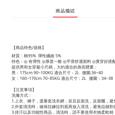
商品描述
/
【商品特色
規格】
95%
5%
材質：棉
彈性纖維
特色：
◎
有彈性
◎
厚度一般
◎
平滑舒適面料
◎
實穿好搭
提供男和女穿最小尺碼，大約適合的身高體重：
175cm 90~100KG
2L
:36~40
男：
適合尺寸：
腰圍
160~170cm 70~85KG
2L
34~38
女：
適合尺寸：
腰圍：
【注意事項】
洗滌方式：
1.
上衣、褲子，盡量套洗衣網，並且反面洗，反面曬，避
2.
外套清洗時，確保拉鍊拉到底再放入清洗，避免拉鏈割
3.
排汗以及功能性商品，清洗時，請不要使用衣物柔軟精