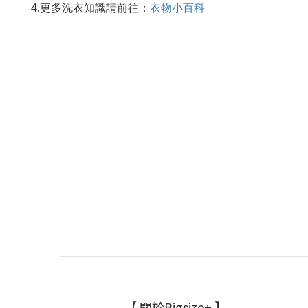
4.
更多洗衣知識請前往：
衣物小百科
【 關於Bigsize+ 】