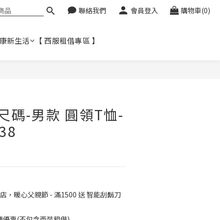
聯絡我們
會員登入
購物車(0)
健康新生活
【 西服租借專區 】
立即購買
大尺碼-男款 圓領T恤-
38
店，暖心父親節 - 滿1500 送 智能刮鬍刀
免運優惠(不包含西裝租借)