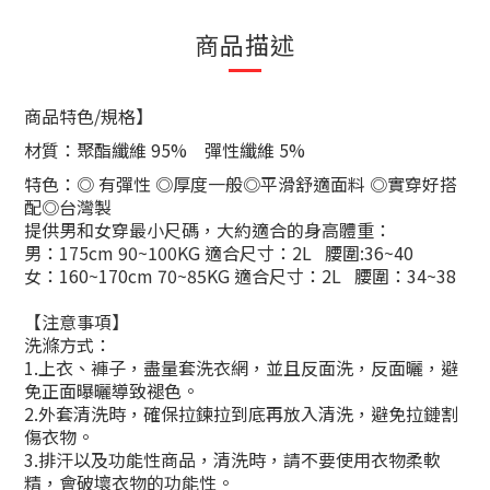
商品描述
商品特色
/
規格】
材質：聚酯纖維
95% 彈性纖維 5%
特色：
◎
有彈性
◎
厚度一般
◎
平滑舒適面料
◎
實穿好搭
配
◎
台灣製
提供男和女穿最小尺碼，大約適合的身高體重：
男：
175cm 90~100KG
適合尺寸：
2L
腰圍
:36~40
女：
160~170cm 70~85KG
適合尺寸：
2L
腰圍：
34~38
【注意事項】
洗滌方式：
1.
上衣、褲子，盡量套洗衣網，並且反面洗，反面曬，避
免正面曝曬導致褪色。
2.
外套清洗時，確保拉鍊拉到底再放入清洗，避免拉鏈割
傷衣物。
3.
排汗以及功能性商品，清洗時，請不要使用衣物柔軟
精，會破壞衣物的功能性。