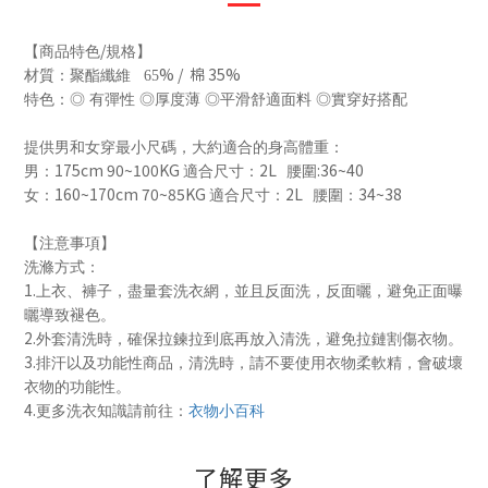
/
【商品特色
規格】
% / 棉 35%
材質：聚酯纖維 65
特色：
◎
有彈性
◎
厚度薄
◎
平滑舒適面料
◎
實穿好搭配
提供男和女穿最小尺碼，大約適合的身高體重：
175cm 90~100KG
2L
:36~40
男：
適合尺寸：
腰圍
160~170cm 70~85KG
2L
34~38
女：
適合尺寸：
腰圍：
【注意事項】
洗滌方式：
1.
上衣、褲子，盡量套洗衣網，並且反面洗，反面曬，避免正面曝
曬導致褪色。
2.
外套清洗時，確保拉鍊拉到底再放入清洗，避免拉鏈割傷衣物。
3.
排汗以及功能性商品，清洗時，請不要使用衣物柔軟精，會破壞
衣物的功能性。
4.
更多洗衣知識請前往：
衣物小百科
了解更多