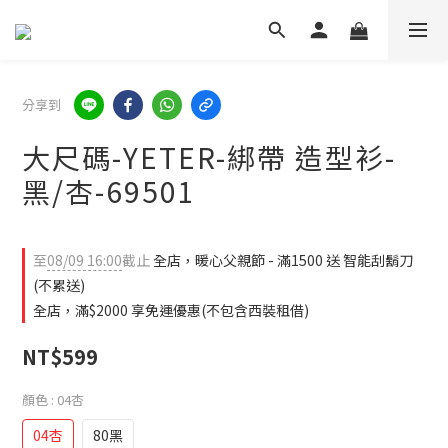
分享到
大尺碼-YETER-綁帶 造型衫-
黑/杏-69501
至
08/09 16:00
截止
全店，暖心父親節 - 滿1500 送 智能刮鬍刀
(不累送)
全店，滿$2000 享免運優惠(不包含西裝租借)
NT$599
顏色
: 04杏
04杏
80黑