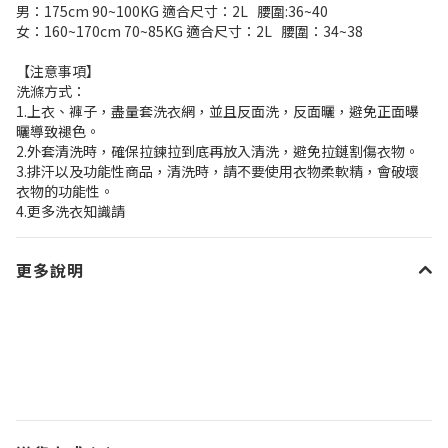
男：175cm 90~100KG 適合尺寸：2L 腰圍:36~40
女：160~170cm 70~85KG 適合尺寸：2L 腰圍：34~38
【注意事項】
洗滌方式：
1.上衣、褲子，盡量套洗衣網，並且反面洗，反面曬，避免正面曝
曬導致褪色。
2.外套清洗時，確保拉鍊拉到底再放入清洗，避免拉鏈割傷衣物。
3.排汗以及功能性商品，清洗時，請不要使用衣物柔軟精，會破壞
衣物的功能性。
4.更多洗衣知識請
更多說明