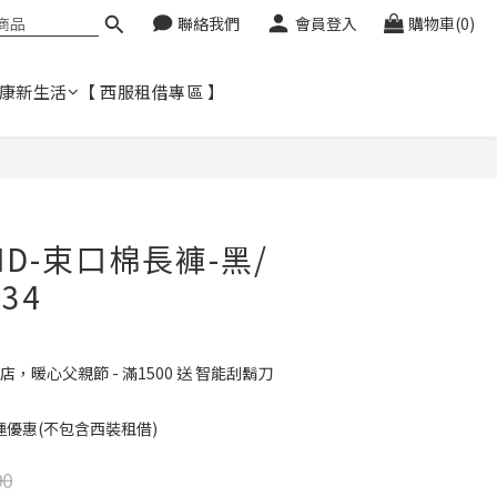
聯絡我們
會員登入
購物車(0)
健康新生活
【 西服租借專區 】
立即購買
ND-束口棉長褲-黑/
34
店，暖心父親節 - 滿1500 送 智能刮鬍刀
免運優惠(不包含西裝租借)
90