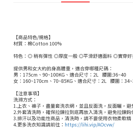
【商品特色
/
規格】
材質：棉
Cotton 100%
特色：
◎
稍有彈性
◎
厚度一般
◎
平滑舒適面料
◎
實穿好
提供男和女大約的身高體重，適合穿哪種尺碼：
男：
175cm
、
90~100KG
、適合尺寸：
2L
腰圍
:36~40
女：
160~170cm
、
70~85KG
、適合尺寸：
2L
腰圍：
34~
【注意事項】
洗滌方式：
1.
上衣、褲子，盡量套洗衣網，並且反面洗，反面曬，避
2.
外套清洗時，確保拉鍊拉到底再放入清洗，避免拉鍊鈎
3.
排汗以及功能性商品，清洗時，請不要使用衣物柔軟精
4.
更多洗衣知識請前往：
https://lihi.vip/AOcvw/