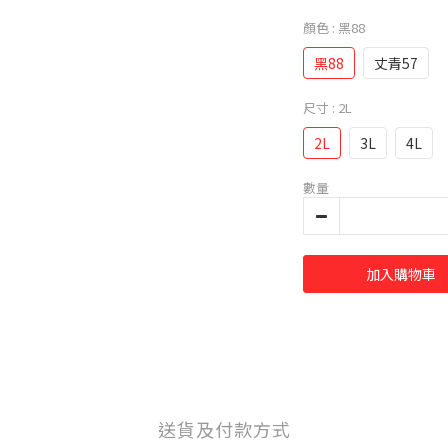
顏色
: 黑88
黑88
丈青57
尺寸
: 2L
2L
3L
4L
數量
加入購物車
送貨及付款方式