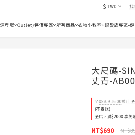
$
TWD
涼登場
Outlet/特價專區
所有商品
衣物小教室
銀髮族專區-
大尺碼-SI
丈青-AB00
至
08/09 16:00
截止
全
(不累送)
全店，滿$2000 享
NT$690
NT$8