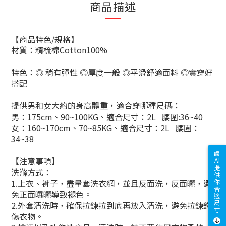
商品描述
【商品特色
/
規格】
材質：
精梳棉Cotton100%
特色：
◎
稍有彈性
◎
厚度一般
◎
平滑舒適面料
◎
實穿好
搭配
提供男和女大約的身高體重，適合穿哪種尺碼：
男：
175cm
、
90~100KG
、適合尺寸：
2L
腰圍
:36~40
女：
160~170cm
、
70~85KG
、適合尺寸：
2L
腰圍：
34~38
讓
【注意事項】
AI
提
洗滌方式：
供
你
1.
上衣、褲子，盡量套洗衣網，並且反面洗，反面曬，避
合
免正面曝曬導致褪色。
適
尺
2.
外套清洗時，確保拉鍊拉到底再放入清洗，避免拉鍊鈎
寸
傷衣物。