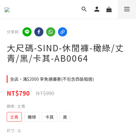
分享到
大尺碼-SIND-休閒褲-橄綠/丈
青/黑/卡其-AB0064
全店，滿$2000 享免運優惠(不包含西裝租借)
NT$790
NT$990
顏色
: 丈青
丈青
橄綠
卡其
黑
尺寸
: 2L