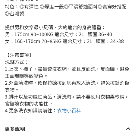
特色：◎有彈性
◎厚度一般◎平滑舒適面料◎實穿好搭配
◎台灣製
提供男和女穿最小尺碼，大約適合的身高體重：
男：
175cm 90~100KG
適合尺寸：
2L
腰圍
:36~40
女：
160~170cm 70~85KG
適合尺寸：
2L
腰圍：
34~38
【注意事項】
洗滌方式：
1.
上衣、褲子，盡量套洗衣網，並且反面洗，反面曬，避免
正面曝曬導致褪色。
2.
外套清洗時，確保拉鍊拉到底再放入清洗，避免拉鏈割傷
衣物。
3.
排汗以及功能性商品，清洗時，請不要使用衣物柔軟精，
會破壞衣物的功能性。
4.
更多洗衣知識請前往：
衣物小百科
更多說明