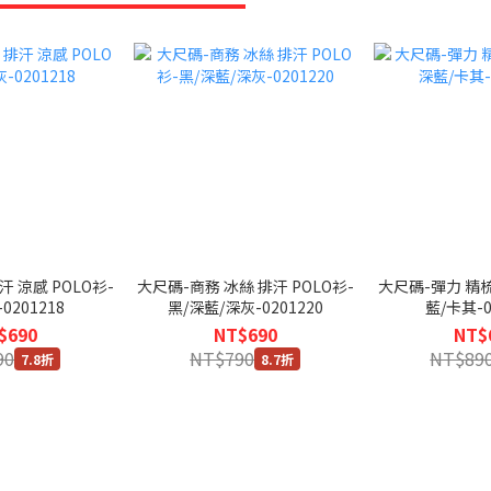
 涼感 POLO衫-
大尺碼-商務 冰絲 排汗 POLO衫-
大尺碼-彈力 精梳
0201218
黑/深藍/深灰-0201220
藍/卡其-0
$690
NT$690
NT$
90
NT$790
NT$89
7.8折
8.7折