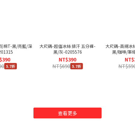
花棉T-黑/亮藍/深
大尺碼-超值冰絲 排汗 五分褲-
大尺碼-高規冰絲
201315
黑/灰-0205576
黑/咖啡/軍綠-
$390
NT$390
NT$
90
NT$690
NT$59
5.7折
5.7折
查看更多