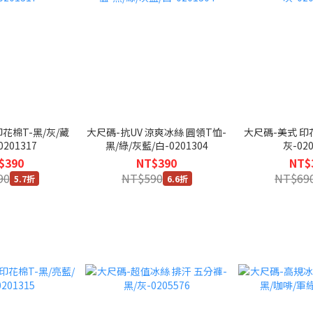
花棉T-黑/灰/藏
大尺碼-抗UV 涼爽冰絲 圓領T恤-
大尺碼-美式 印
0201317
黑/綠/灰藍/白-0201304
灰-020
$390
NT$390
NT$
90
NT$590
NT$69
5.7折
6.6折