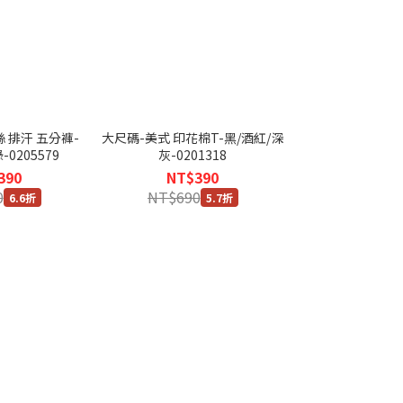
 排汗 五分褲-
大尺碼-美式 印花棉T-黑/酒紅/深
0205579
灰-0201318
390
NT$390
0
NT$690
6.6折
5.7折