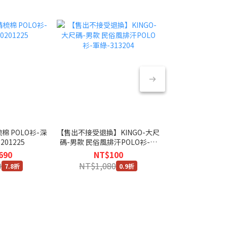
棉 POLO衫-深
【售出不接受退換】KINGO-大尺
KINGO-大尺碼-
大尺碼-冰感 工
201225
碼-男款 民俗風排汗POLO衫-軍
POLO衫-深卡其
軍綠-0
綠-313204
690
NT$100
NT$4
NT
0
NT$1,080
NT$980
7.8折
0.9折
NT$6