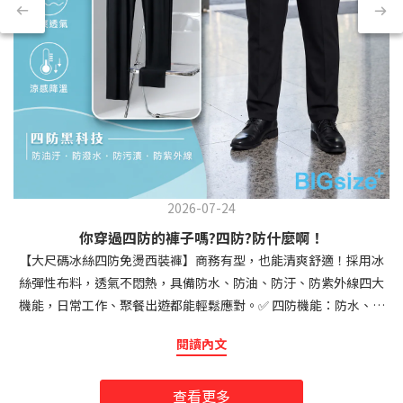
2026-07-24
你穿過四防的褲子嗎?四防?防什麼啊！
【大尺碼冰絲四防免燙西裝褲】商務有型，也能清爽舒適！採用冰
絲彈性布料，透氣不悶熱，具備防水、防油、防汙、防紫外線四大
機能，日常工作、聚餐出遊都能輕鬆應對。✅ 四防機能：防水、防
油、防汙、防紫外線 ✅ 透氣舒爽、彈性十足，久坐也自在 ✅ 免燙好
閱讀內文
整理，保持俐落有型 ✅ 品牌西裝褲工法，附褲耳可繫腰帶 ✅ 大尺碼
友善版型，最高約140KG可穿一件兼具商務質感與休閒舒適的機能
查看更多
西裝褲，讓大尺碼男士夏天也能穿得清爽、俐落又有型！👍