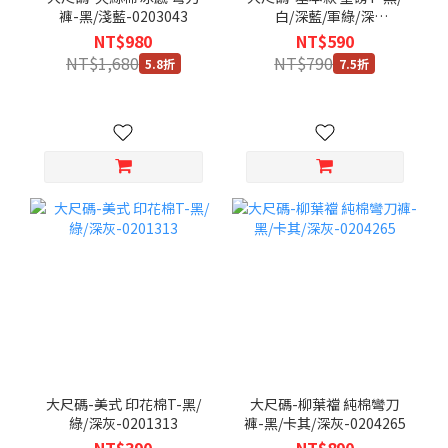
褲-黑/淺藍-0203043
白/深藍/軍綠/深
灰-0201306
NT$980
NT$590
NT$1,680
NT$790
5.8折
7.5折
大尺碼-美式 印花棉T-黑/
大尺碼-柳葉襠 純棉彎刀
綠/深灰-0201313
褲-黑/卡其/深灰-0204265
NT$390
NT$890