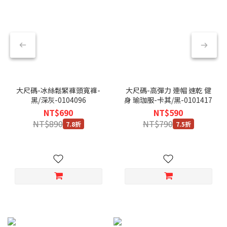
大尺碼-冰絲鬆緊褲頭寬褲-
大尺碼-高彈力 連帽 速乾 健
黑/深灰-0104096
身 瑜珈服-卡其/黑-0101417
NT$690
NT$590
NT$890
NT$790
7.8折
7.5折