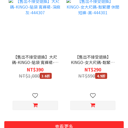
【售出不接受退換】大尺
【售出不接受退換】
碼-KINGO-貼袋 寬褲裙-深
KINGO-女大尺碼-鬆緊腰
麻灰-444307
休閒短褲-黑-444301
NT$390
NT$290
NT$1,080
NT$590
3.6折
4.9折
查看更多