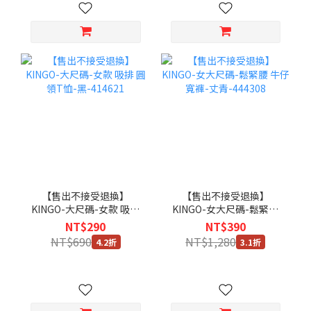
【售出不接受退換】
【售出不接受退換】
KINGO-大尺碼-女款 吸排
KINGO-女大尺碼-鬆緊腰
圓領T恤-黑-414621
牛仔寬褲-丈青-444308
NT$290
NT$390
NT$690
NT$1,280
4.2折
3.1折