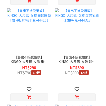
【售出不接受退換】
【售出不接受退換】
KINGO-大尺碼-女款 重磅
KINGO-大尺碼-女款 鬆緊
圓領T恤-黑/紫/灰卡
抽繩 休閒褲-黑-444313
NT$290
NT$390
其-444101
NT$790
NT$890
3.7折
4.4折