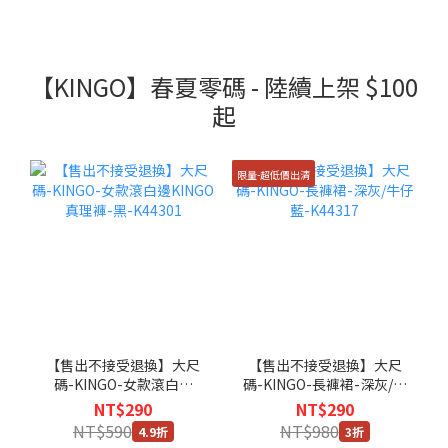
【KINGO】春夏零碼 - 陸續上架 $100
起
限量-超低價出清
【售出不接受退換】大尺
【售出不接受退換】大尺
碼-KINGO-女款滾白邊
碼-KINGO-長褲裙-深灰/牛
KINGO真理褲-黑-K44301
仔藍-K44317
NT$290
NT$290
NT$590
NT$980
4.9折
3折