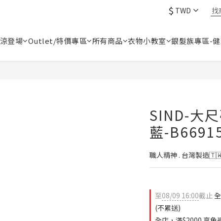
$
TWD
涼登場
Outlet/特價專區
所有商品
衣物小教室
銀髮族專區-
SIND-大
藍-B6691
職人精神 . 台灣製造🇹
至
08/09 16:00
截止
全
(不累送)
全店，滿$2000 享