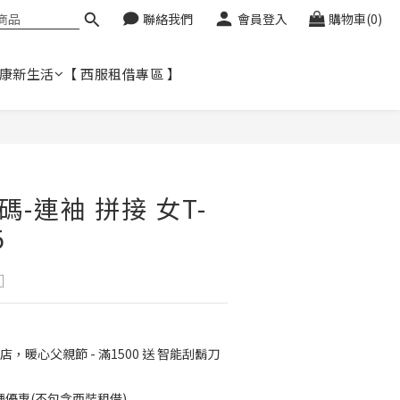
聯絡我們
會員登入
購物車(0)
健康新生活
【 西服租借專區 】
立即購買
尺碼-連袖 拼接 女T-
5

店，暖心父親節 - 滿1500 送 智能刮鬍刀
免運優惠(不包含西裝租借)