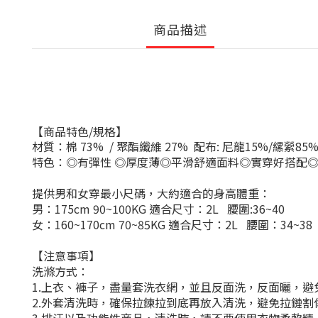
商品描述
【商品特色
/
規格】
材質：棉
73% / 聚酯纖維 27% 配布: 尼龍15%/縲縈85
特色：◎有彈性
◎厚度薄◎平滑舒適面料◎實穿好搭配
提供男和女穿最小尺碼，大約適合的身高體重：
男：
175cm 90~100KG
適合尺寸：
2L
腰圍
:36~40
女：
160~170cm 70~85KG
適合尺寸：
2L
腰圍：
34~38
【注意事項】
洗滌方式：
1.
上衣、褲子，盡量套洗衣網，並且反面洗，反面曬，避
2.
外套清洗時，確保拉鍊拉到底再放入清洗，避免拉鏈割