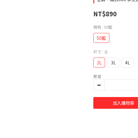
NT$890
顏色
: 50藍
50藍
尺寸
: 2L
2L
3L
4L
數量
加入購物車