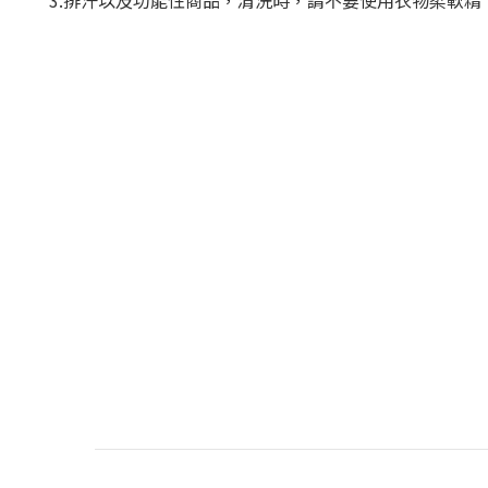
3.
排汗以及功能性商品，清洗時，請不要使用衣物柔軟精