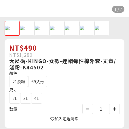
1 / 7
NT$490
NT$1,280
大尺碼-KINGO-女款-連帽彈性棉外套-丈青/
淺粉-K44502
顏色
21淺粉
69丈青
尺寸
2L
3L
4L
數量
加入追蹤清單