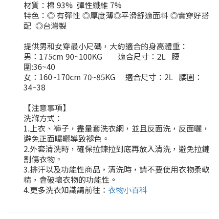
材質：棉 93% 彈性纖維 7%
特色：
◎
有彈性
◎
厚度薄
◎
平滑舒適面料
◎
實穿好搭
配
◎
台灣製
提供男和女穿最小尺碼，大約適合的身高體重：
男：
175cm 90~100KG
適合尺寸：
2L
腰
圍
:36~40
女：
160~170cm 70~85KG
適合尺寸：
2L
腰圍：
34~38
【注意事項】
洗滌方式：
1.
上衣、褲子，盡量套洗衣網，並且反面洗，反面曬，
避免正面曝曬導致褪色。
2.
外套清洗時，確保拉鍊拉到底再放入清洗，避免拉鏈
割傷衣物。
3.
排汗以及功能性商品，清洗時，請不要使用衣物柔軟
精，會破壞衣物的功能性。
4.
更多洗衣知識請前往：
衣物小百科